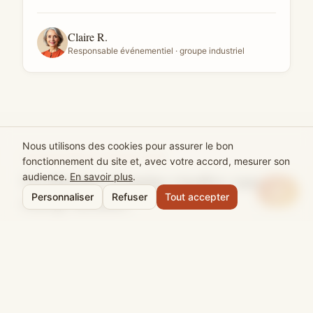
Claire R.
Responsable événementiel · groupe industriel
Nous utilisons des cookies pour assurer le bon
ABONNEMENT DÉJEUNER
fonctionnement du site et, avec votre accord, mesurer son
Un déjeuner d'équipe régulier, sans
audience.
En savoir plus
.
charge mentale.
Personnaliser
Refuser
Tout accepter
Programmez 4 livraisons par mois et laissez-nous
orchestrer la rotation des cuisines, le choix des artisans et
la coordination logistique. Vous validez en un clic, on
s'occupe du reste.